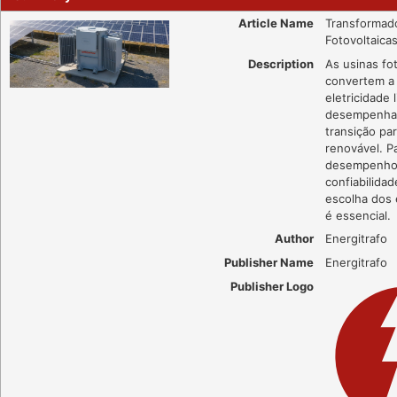
Article Name
Transformad
Fotovoltaica
Description
As usinas fo
convertem a 
eletricidade 
desempenham
transição pa
renovável. Pa
desempenho 
confiabilidad
escolha dos
é essencial.
Author
Energitrafo
Publisher Name
Energitrafo
Publisher Logo