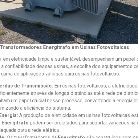
os Transformadores Energitrafo em Usinas Fotovoltaicas
ar em eletricidade limpa e sustentável, desempenham um papel cr
r a confiabilidade dessas usinas, a escolha dos equipamentos ce
ama de aplicações valiosas para usinas fotovoltaicas.
erdas de Transmissão:
Em usinas fotovoltaicas, a eletricidad
eficientemente através de longas distâncias até a rede de distr
am um papel crucial nesse processo, convertendo a energia d
mizando a eficiência do sistema.
Energia:
A produção de eletricidade em usinas fotovoltaicas est
a
Energitrafo
podem ser projetados para suportar variações na e
equada para a rede elétrica.
de:
Os transformadores da
Energitrafo
são construídos com os 