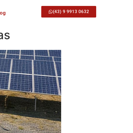
(43) 9 9913 0632
log
as